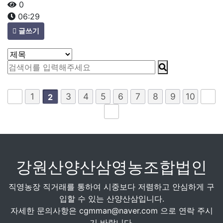
0
06:29
글쓰기
1
3
4
5
6
7
8
9
10
2
강원산양산삼영농조합법인
직영농장 직거래를 통하여 시중보다 저렴하고 안심하게 구
입할 수 있는 산양산삼입니다.
자세한 문의사항은
cgmman@naver.com
으로 연락 주시
기 바랍니다.