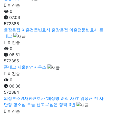
이진숭
0
07:06
572386
출장용접 이혼전문변호사 출장용접 이혼전문변호사 폰
테크
이진숭
0
06:51
572385
폰테크 서울탐정사무소
이진숭
0
06:36
572384
의정부소년재판변호사 ‘채상병 순직 사건’ 임성근 전 사
단장 항소심 오늘 선고…1심은 징역 3년
이진숭