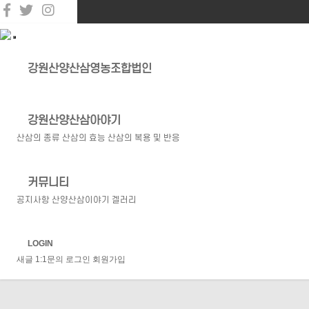
강원산양산삼영농조합법인
강원산양산삼아야기
산삼의 종류
산삼의 효능
산삼의 복용 및 반응
커뮤니티
공지사항
산양산삼이야기
겔러리
LOGIN
새글
1:1문의
로그인
회원가입