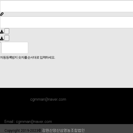
자동등록방지 숫자를 순서대로 입력하세요.
강원산양산삼영농조합법인
직영농장 직거래를 통하여 시중보다 저렴하고 안심하게 구입할 수 있는 산양산삼입니
자세한 문의사항은
cgmman@naver.com
으로 연락 주시기 바랍니다.
사무실 : 강원도 춘천시 영서로 2352-20
(온의동, 풍물시장 상가 8-42,3-134)
농장 : 강원도 홍천군 내면 창촌리
연락처 : 010-3498-3489 (대표 윤교선)
Email : cgmman@naver.com
Copyright 2019-2023©
강원산양산삼영농조합법인